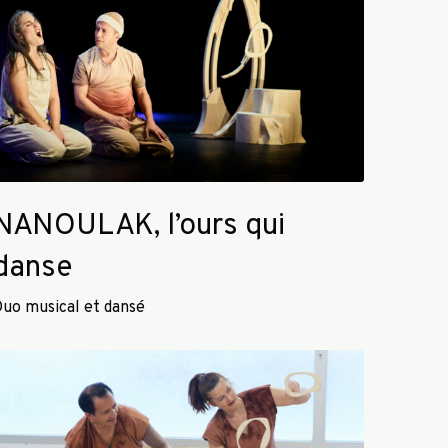
U
A
K
NANOULAK, l’ours qui
danse
uo musical et dansé
O