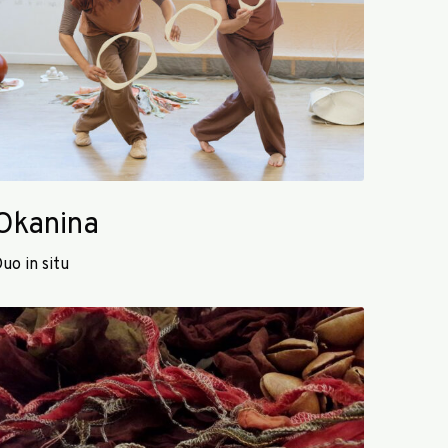
Okanina
uo in situ
O