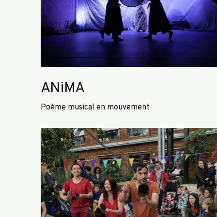
ANiMA
Poème musical en mouvement
L
e
s
S
e
m
e
u