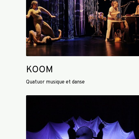
KOOM
Quatuor musique et danse
A
N
i
M
A